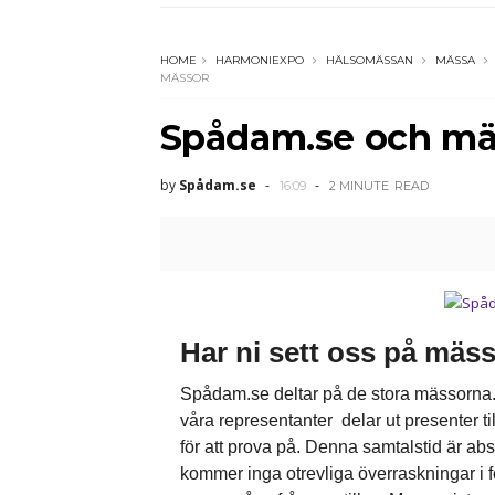
HOME
HARMONIEXPO
HÄLSOMÄSSAN
MÄSSA
MÄSSOR
Spådam.se och mä
by
Spådam.se
16:09
2 MINUTE
READ
Har ni sett oss på mäs
Spådam.se deltar på de stora mässorna. 
våra representanter delar ut presenter til
för att prova på. Denna samtalstid är abs
kommer inga otrevliga överraskningar i fo