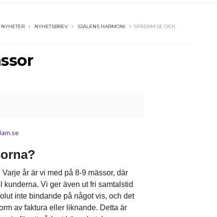
NYHETER
NYHETSBREV
SJÄLENS HARMONI
SPÅDAM.SE OCH
ssor
sorna?
Varje år är vi med på 8-9 mässor, där
l kunderna. Vi ger även ut fri samtalstid
olut inte bindande på något vis, och det
rm av faktura eller liknande. Detta är