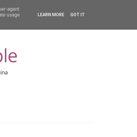
user-agent
rate usage
LEARN MORE
GOT IT