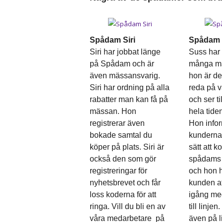
Spådam Siri
Spådam 
Siri har jobbat länge
Suss har 
på Spådam och är
många mä
även mässansvarig.
hon är de
Siri har ordning på alla
reda på v
rabatter man kan få på
och ser ti
mässan. Hon
hela tiden
registrerar även
Hon info
bokade samtal du
kunderna 
köper på plats. Siri är
sätt att k
också den som gör
spådams 
registreringar för
och hon h
nyhetsbrevet och får
kunden a
loss koderna för att
igång med
ringa. Vill du bli en av
till linje
våra medarbetare på
även på l