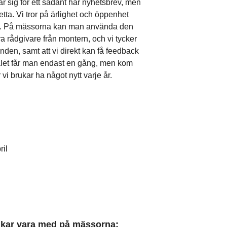
rar sig för ett sådant här nyhetsbrev, men
 detta. Vi tror på ärlighet och öppenhet
ss. På mässorna kan man använda den
 våra rådgivare från montern, och vi tycker
nden, samt att vi direkt kan få feedback
alet får man endast en gång, men kom
vi brukar ha något nytt varje år.
ril
kar vara med på mässorna: