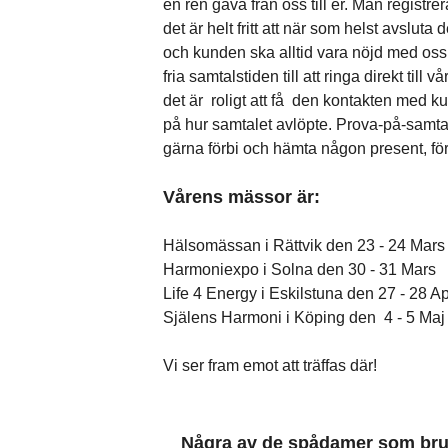
en ren gåva från oss till er. Man registre
det är helt fritt att när som helst avsluta
och kunden ska alltid vara nöjd med o
fria samtalstiden till att ringa direkt till
det är roligt att få den kontakten med ku
på hur samtalet avlöpte. Prova-på-samt
gärna förbi och hämta någon present, för 
Vårens mässor är:
Hälsomässan i Rättvik den 23 - 24 Mars
Harmoniexpo i Solna den 30 - 31 Mars
Life 4 Energy i Eskilstuna den 27 - 28 Ap
Själens Harmoni i Köping den 4 - 5 Maj
Vi ser fram emot att träffas där!
Några av de spådamer som bru