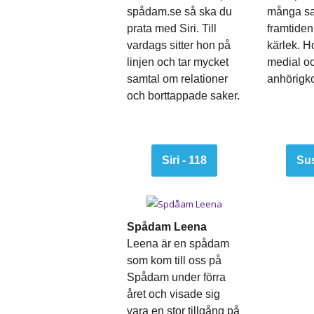
spådam.se så ska du
många sa
prata med Siri. Till
framtiden
vardags sitter hon på
kärlek. Ho
linjen och tar mycket
medial oc
samtal om relationer
anhörigko
och borttappade saker.
Siri - 118
Sus
Spådam Leena
Leena är en spådam
som kom till oss på
Spådam under förra
året och visade sig
vara en stor tillgång på