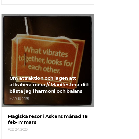
Om attraktion och lagen att
attrahera mera // Manifestera ditt
bästa jag i harmoni och balans
MAR 16, 2025
Magiska resor i Askens månad 18
feb-17 mars
FEB 24, 2025