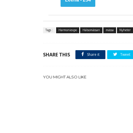
Tags :
Harmoniexpo
Hälsomässan
mässa
Nyheter
SHARE THIS
Share it
Tweet
YOU MIGHT ALSO LIKE