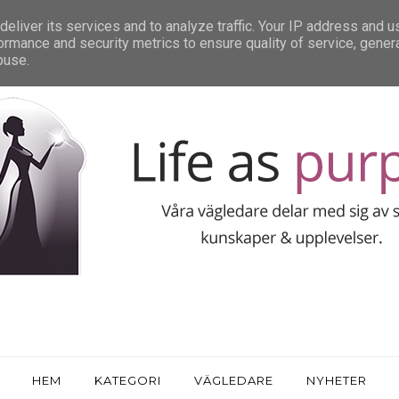
eliver its services and to analyze traffic. Your IP address and 
ormance and security metrics to ensure quality of service, gene
buse.
HEM
KATEGORI
VÄGLEDARE
NYHETER