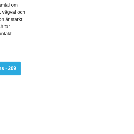
mtal om
, vägval och
n är starkt
h tar
ntakt.
s - 209