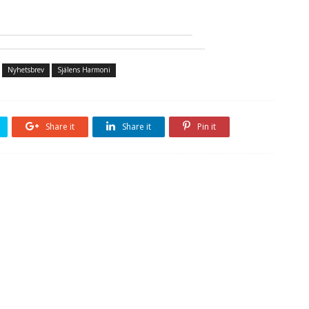
Nyhetsbrev
Själens Harmoni
Share it
Share it
Pin it