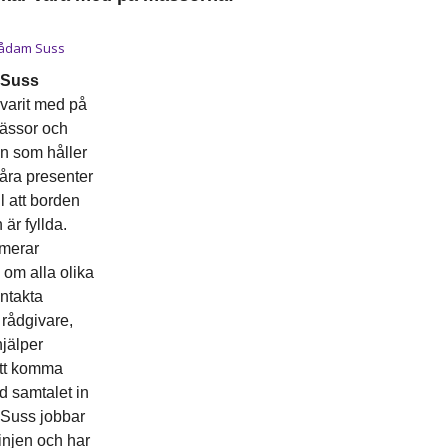
Suss
varit med på
ssor och
n som håller
åra presenter
ll att borden
 är fyllda.
rmerar
om alla olika
ontakta
rådgivare,
jälper
tt komma
 samtalet in
n. Suss jobbar
injen och har