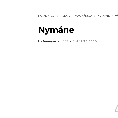
HOME
301
ALEXA
MAGKÄNSLA
NYMÅNE
V
Nymåne
by
Anonym
15:03
1 MINUTE
READ