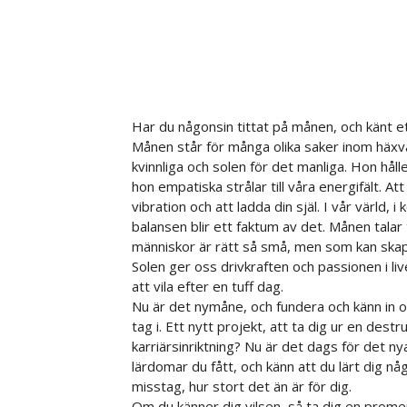
Har du någonsin tittat på månen, och känt et
Månen står för många olika saker inom häxvä
kvinnliga och solen för det manliga. Hon hålle
hon empatiska strålar till våra energifält. Att
vibration och att ladda din själ. I vår värld,
balansen blir ett faktum av det. Månen talar 
människor är rätt så små, men som kan ska
Solen ger oss drivkraften och passionen i li
att vila efter en tuff dag.
Nu är det nymåne, och fundera och känn in o
tag i. Ett nytt projekt, att ta dig ur en destru
karriärsinriktning? Nu är det dags för det nya
lärdomar du fått, och känn att du lärt dig 
misstag, hur stort det än är för dig.
Om du känner dig vilsen, så ta dig en promena