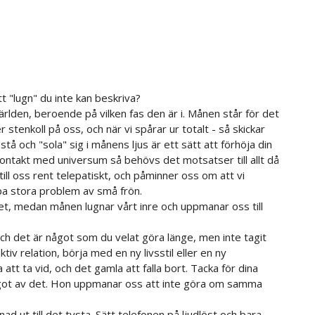
t "lugn" du inte kan beskriva?
rlden, beroende på vilken fas den är i. Månen står för det
r stenkoll på oss, och när vi spårar ur totalt - så skickar
 stå och "sola" sig i månens ljus är ett sätt att förhöja din
 i kontakt med universum så behövs det motsatser till allt då
till oss rent telepatiskt, och påminner oss om att vi
pa stora problem av små frön.
vet, medan månen lugnar vårt inre och uppmanar oss till
ch det är något som du velat göra länge, men inte tagit
ktiv relation, börja med en ny livsstil eller en ny
 att ta vid, och det gamla att falla bort. Tacka för dina
något av det. Hon uppmanar oss att inte göra om samma
d ut till det tysta. Sätt telefonen på ljudlöst och bara