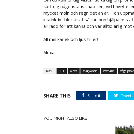
sätt dig någonstans i naturen, vid havet elle
mycket moln och regn det än är. Hon uppmanar
instinktivt blockerat så kan hon hjälpa oss 
är rädd för att känna och var alltid ärlig mot
All min kärlek och ljus till er!
Alexa
Tags :
301
Alexa
magkänsla
nymåne
våga prov
SHARE THIS
Share it
Tweet
YOU MIGHT ALSO LIKE