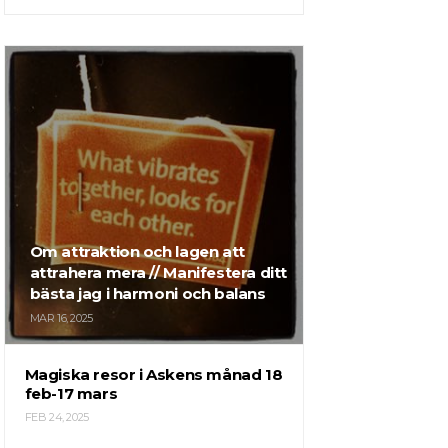
Om attraktion och lagen att
attrahera mera // Manifestera ditt
bästa jag i harmoni och balans
MAR 16, 2025
Magiska resor i Askens månad 18
feb-17 mars
FEB 24, 2025