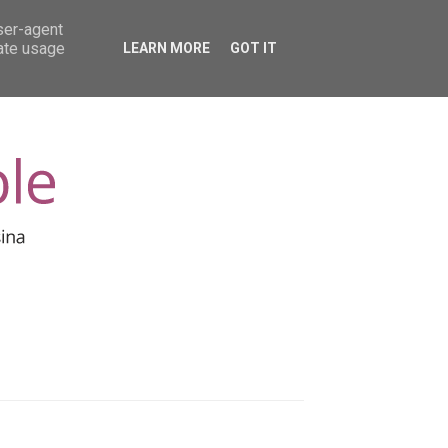
user-agent
rate usage
LEARN MORE
GOT IT