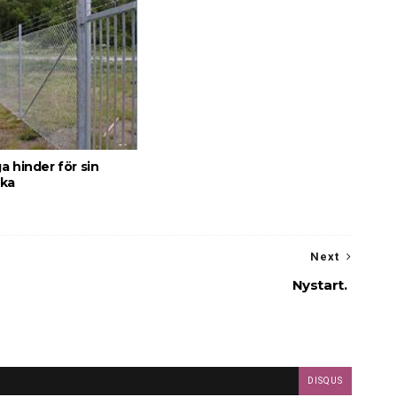
a hinder för sin
cka
Next
Nystart.
DISQUS