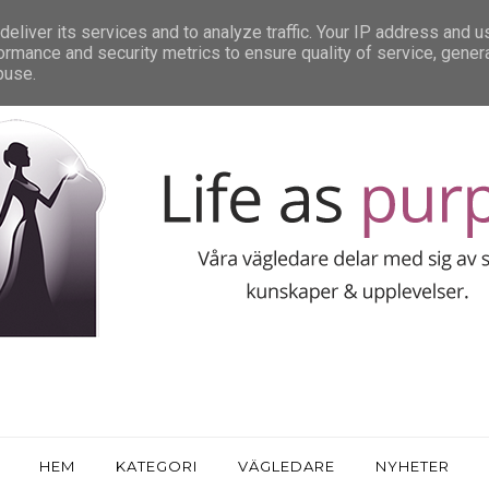
eliver its services and to analyze traffic. Your IP address and 
ormance and security metrics to ensure quality of service, gene
buse.
HEM
KATEGORI
VÄGLEDARE
NYHETER