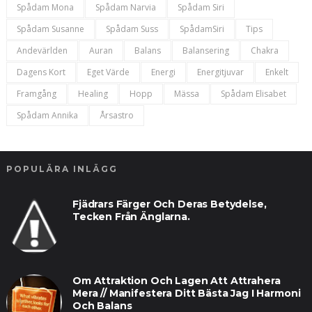
Spådam Mona
Spådam Narvia
Spådam Siri
Spådam Susanne
Spådam Suss
SpådamSiri
Tips
Andevärlden
Auran
Balans
Balansering
Chakra
Dagens Kort
Eget Värde
Energi
Energitjuvar
Enkelt
Framgång
Healing
Hopp
Mässa
Spådam Elisabet
Spådam Annika
Årsastro
POPULÄRA INLÄGG
Fjädrars Färger Och Deras Betydelse,
Tecken Från Änglarna.
Om Attraktion Och Lagen Att Attrahera
Mera // Manifestera Ditt Bästa Jag I Harmoni
Och Balans