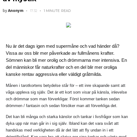
by
Anonym
17:32
1 MINUTE
READ
Nu är det da
gs
igen med supermåne och vad händer då?
Vissa
av oss
blir mer påverkade av fullmånens krafter.
Sömnen kan bli mer orolig och drömmarna mer intensiva. En
del människor får naturkrafter och en del blir mer oroliga
kanske rentav aggressiva
eller väldigt gråtmilda.
Månen i tarotkortens betydelse står för –
ett
inre skapande samt att
våga uppleva
s
ig själv.
Det är ett
kort som visar på känsla, inlevelse
och drömmar som man förverkligar. Först kommer tanken sedan
drömmen / fantasin och sedan försöker man att förverkliga det.
Det kan bli m
ånga och starka känslor och tankar i livsfrågor som kan
dyka upp
när man går in i sig själv
.
Ibland kan det vara svårt att
handskas med verkligheten
då är det lätt att
fly
undan
in i ett
drömtillstånd.
Kan vara bra att skriva ner sina tankar och vänta med