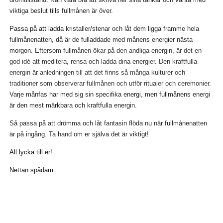
viktiga beslut tills fullmånen är över.
Passa på
att l
adda
kristaller/
stenar
och låt dem l
igga framme hela
fullmånenatten, då är de fulladdade med månens energier nästa
morgon.
Eftersom fullmånen ökar på den andliga energin, är det en
god idé att meditera, rensa och ladda dina energier. Den kraftfulla
energin är anledningen till att det finns så många kulturer och
traditioner som observerar fullmånen och utför ritualer och ceremonier.
Varje månfas har med sig sin specifika energi, men fullmånens energi
är den mest märkbara och kraftfulla energin.
Så passa på att drömma och låt fantasin flöda nu när fullmånenatten
är på ingång.
Ta hand om er själva det är viktigt!
A
ll lycka till er!
Nettan spådam