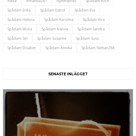
Alexa
Amanda287
Nyhetsbrev
Spådam Alice
Spådam Erika
Spådam Estrid
Spådam Eva
Spådam Helena
Spådam Karolina
Spådam Kira
Spådam Mona
Spådam Narvia
Spådam Sandra
Spådam Siri
Spådam Susanne
Spådam Suss
Spådam Elisabet
Spådam Annika
Spådam Nettan288
SENASTE INLÄGGET