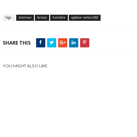
Tags :
drömmar
fantasi
fullmåne
spådam nettan288
SHARE THIS
YOU MIGHT ALSO LIKE