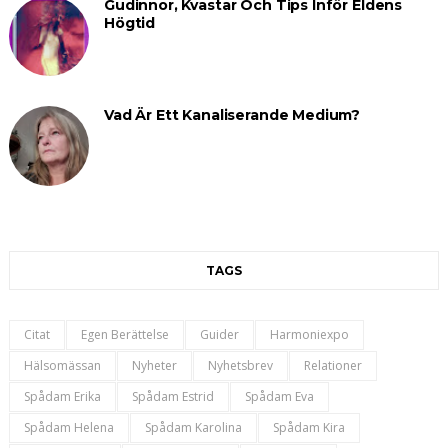
Gudinnor, Kvastar Och Tips Inför Eldens
Högtid
Vad Är Ett Kanaliserande Medium?
TAGS
Citat
Egen Berättelse
Guider
Harmoniexpo
Hälsomässan
Nyheter
Nyhetsbrev
Relationer
Spådam Erika
Spådam Estrid
Spådam Eva
Spådam Helena
Spådam Karolina
Spådam Kira