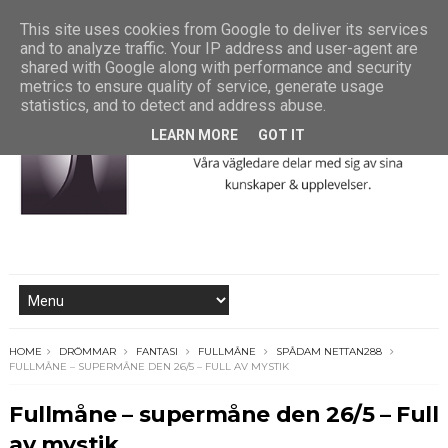
This site uses cookies from Google to deliver its services
and to analyze traffic. Your IP address and user-agent are
shared with Google along with performance and security
metrics to ensure quality of service, generate usage
statistics, and to detect and address abuse.
LEARN MORE
GOT IT
HOME
DRÖMMAR
FANTASI
FULLMÅNE
SPÅDAM NETTAN288
FULLMÅNE – SUPERMÅNE DEN 26/5 – FULL AV MYSTIK
Fullmåne – supermåne den 26/5 – Full
av mystik