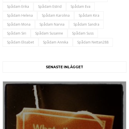
Spådam Erika
Spådam Estrid
Spådam Eva
Spådam Helena
Spådam Karolina
Spådam Kira
Spådam Mona
Spådam Narvia
Spådam Sandra
Spådam Siri
Spådam Susanne
Spådam Suss
Spådam Elisabet
Spådam Annika
Spådam Nettan288
SENASTE INLÄGGET