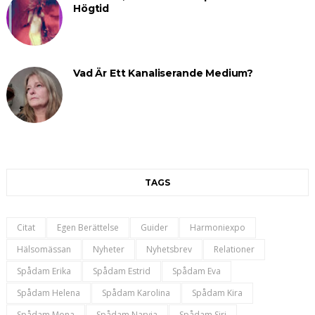
Högtid
Vad Är Ett Kanaliserande Medium?
TAGS
Citat
Egen Berättelse
Guider
Harmoniexpo
Hälsomässan
Nyheter
Nyhetsbrev
Relationer
Spådam Erika
Spådam Estrid
Spådam Eva
Spådam Helena
Spådam Karolina
Spådam Kira
Spådam Mona
Spådam Narvia
Spådam Siri