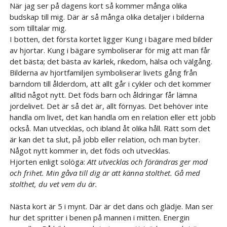
När jag ser på dagens kort så kommer många olika
budskap till mig. Där är så många olika detaljer i bilderna
som tilltalar mig.
I botten, det första kortet ligger Kung i bägare med bilder
av hjortar. Kung i bägare symboliserar för mig att man får
det bästa; det bästa av kärlek, rikedom, hälsa och välgång.
Bilderna av hjortfamiljen symboliserar livets gång från
barndom till ålderdom, att allt går i cykler och det kommer
alltid något nytt. Det föds barn och åldringar får lämna
jordelivet. Det är så det är, allt förnyas. Det behöver inte
handla om livet, det kan handla om en relation eller ett jobb
också. Man utvecklas, och ibland åt olika håll. Rätt som det
är kan det ta slut, på jobb eller relation, och man byter.
Något nytt kommer in, det föds och utvecklas.
Hjorten enligt solöga:
Att utvecklas och förändras ger mod
och frihet. Min gåva till dig är att känna stolthet. Gå med
stolthet, du vet vem du är.
Nästa kort är 5 i mynt. Där är det dans och glädje. Man ser
hur det spritter i benen på mannen i mitten. Energin