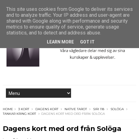
This site uses cookies from Google to deliver its services
and to analyze traffic. Your IP address and user-agent are
shared with Google along with performance and security
metrics to ensure quality of service, generate usage
statistics, and to detect and address abuse.
LEARN MORE
GOT IT
HOME
3 KORT
DAGENS KORT
NATIVE TAROT
SIRI 118
SOLÖGA
TANKAR KRING KORT
DAGENS KORT MED ORD FRÅN SOLÖGA
Dagens kort med ord från Solöga