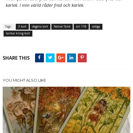
kärlek. I min värld råder fred och kärlek.
Tags :
3 kort
dagens kort
Native Tarot
siri 118
solöga
tankar kring kort
SHARE THIS
YOU MIGHT ALSO LIKE