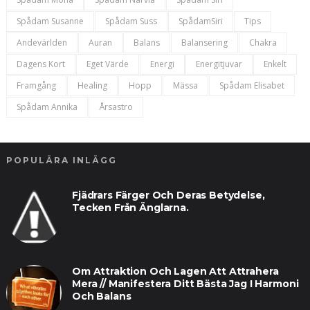
Spådam Susanne
Spådam Suss
SpådamSiri
Tips
Andevärlden
Auran
Balans
Balansering
Chakra
Dagens Kort
Eget Värde
Energi
Energitjuvar
Enkelt
Framgång
Healing
Hopp
Mässa
Spådam Elisabet
Spådam Annika
Årsastro
POPULÄRA INLÄGG
Fjädrars Färger Och Deras Betydelse,
Tecken Från Änglarna.
Om Attraktion Och Lagen Att Attrahera
Mera // Manifestera Ditt Bästa Jag I Harmoni
Och Balans