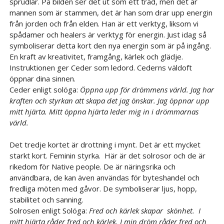
sprudlar. På bilden ser det ut som ett träd, men det är
mannen som är stammen, det är han som drar upp energin
från jorden och från elden. Han är ett verktyg, liksom vi
spådamer och healers är verktyg för energin. Just idag så
symboliserar detta kort den nya energin som är på ingång.
En kraft av kreativitet, framgång, kärlek och glädje.
Instruktionen ger Ceder som ledord. Cederns väldoft
öppnar dina sinnen.
Ceder enligt solöga:
Öppna upp för drömmens värld. Jag har
kraften och styrkan att skapa det jag önskar. Jag öppnar upp
mitt hjärta. Mitt öppna hjärta leder mig in i drömmarnas
värld.
Det tredje kortet är drottning i mynt. Det är ett mycket
starkt kort. Feminin styrka. Här är det solrosor och de är
rikedom för Native people. De är näringsrika och
användbara, de kan även användas för byteshandel och
fredliga möten med gåvor. De symboliserar ljus, hopp,
stabilitet och sanning.
Solrosen enligt Solöga:
Fred och kärlek skapar skönhet. I
mitt hjärta råder fred och kärlek. I min dröm råder fred och