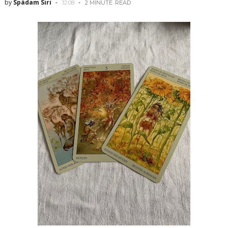
by
Spådam Siri
12:08
2 MINUTE
READ