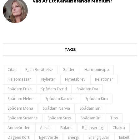
Vad Är Ett Kanaliserande Medium?
TAGS
Citat
Egen Berättelse
Guider
Harmoniexpo
Hälsomässan
Nyheter
Nyhetsbrev
Relationer
Spådam Erika
Spådam Estrid
Spådam Eva
Spådam Helena
Spådam Karolina
Spådam Kira
Spådam Mona
Spådam Narvia
Spådam Siri
Spådam Susanne
Spådam Suss
SpådamSiri
Tips
Andevärlden
Auran
Balans
Balansering
Chakra
Dagens Kort
Eget Värde
Energi
Energitjuvar
Enkelt