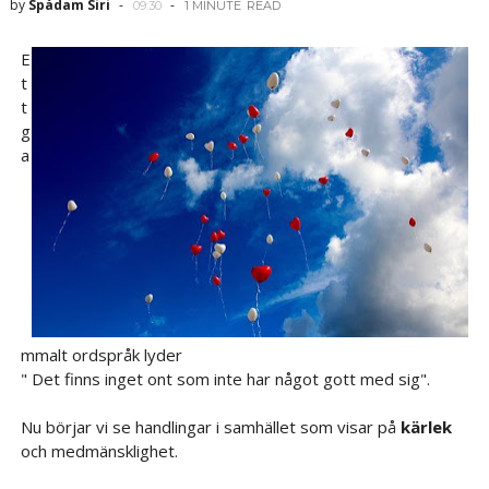
by
Spådam Siri
09:30
1 MINUTE
READ
E
t
t
g
a
mmalt ordspråk lyder
" Det finns inget ont som inte har något gott med sig".
Nu börjar vi se handlingar i samhället som visar på
kärlek
och medmänsklighet.