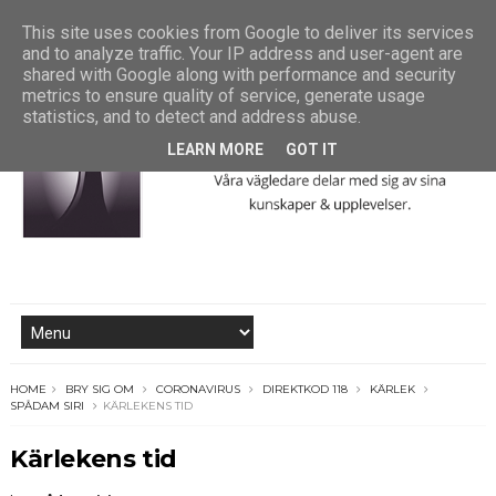
This site uses cookies from Google to deliver its services
and to analyze traffic. Your IP address and user-agent are
shared with Google along with performance and security
metrics to ensure quality of service, generate usage
statistics, and to detect and address abuse.
LEARN MORE
GOT IT
HOME
BRY SIG OM
CORONAVIRUS
DIREKTKOD 118
KÄRLEK
SPÅDAM SIRI
KÄRLEKENS TID
Kärlekens tid