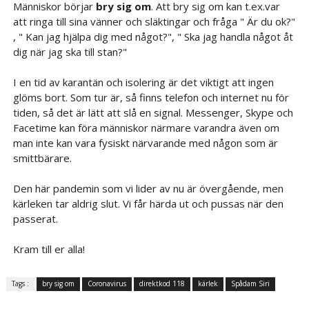
Människor börjar
bry sig om
. Att bry sig om kan t.ex.var
att ringa till sina vänner och släktingar och fråga " Är du ok?"
, " Kan jag hjälpa dig med något?", " Ska jag handla något åt
dig när jag ska till stan?"
I en tid av karantän och isolering är det viktigt att ingen
glöms bort. Som tur är, så finns telefon och internet nu för
tiden, så det är lätt att slå en signal. Messenger, Skype och
Facetime kan föra människor närmare varandra även om
man inte kan vara fysiskt närvarande med någon som är
smittbärare.
Den här pandemin som vi lider av nu är övergående, men
kärleken tar aldrig slut. Vi får härda ut och pussas när den
passerat.
Kram till er alla!
Tags :
bry sig om
Coronavirus
direktkod 118
kärlek
Spådam Siri