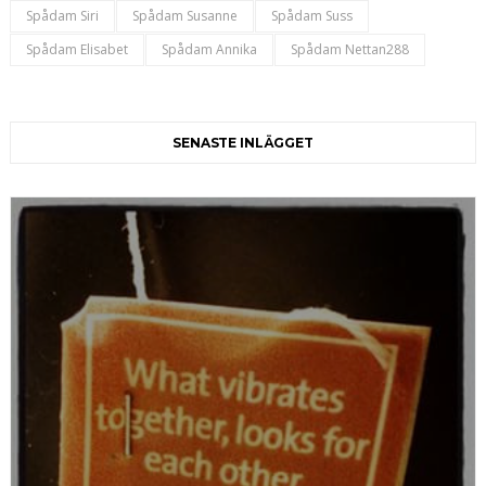
Spådam Siri
Spådam Susanne
Spådam Suss
Spådam Elisabet
Spådam Annika
Spådam Nettan288
SENASTE INLÄGGET