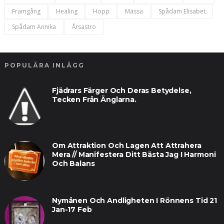
Framgång
Healing
Hopp
Mässa
Spådam Elisabet
Spådam Annika
Årsastro
POPULÄRA INLÄGG
Fjädrars Färger Och Deras Betydelse,
Tecken Från Änglarna.
Om Attraktion Och Lagen Att Attrahera
Mera // Manifestera Ditt Bästa Jag I Harmoni
Och Balans
Nymånen Och Andligheten I Rönnens Tid 21
Jan-17 Feb