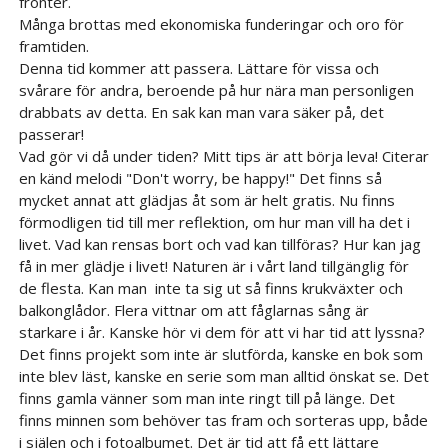
fronter.
Många brottas med ekonomiska funderingar och oro för
framtiden.
Denna tid kommer att passera. Lättare för vissa och
svårare för andra, beroende på hur nära man personligen
drabbats av detta. En sak kan man vara säker på, det
passerar!
Vad gör vi då under tiden? Mitt tips är att börja leva! Citerar
en känd melodi "Don't worry, be happy!" Det finns så
mycket annat att glädjas åt som är helt gratis. Nu finns
förmodligen tid till mer reflektion, om hur man vill ha det i
livet. Vad kan rensas bort och vad kan tillföras? Hur kan jag
få in mer glädje i livet! Naturen är i vårt land tillgänglig för
de flesta. Kan man inte ta sig ut så finns krukväxter och
balkonglådor. Flera vittnar om att fåglarnas sång är
starkare i år. Kanske hör vi dem för att vi har tid att lyssna?
Det finns projekt som inte är slutförda, kanske en bok som
inte blev läst, kanske en serie som man alltid önskat se. Det
finns gamla vänner som man inte ringt till på länge. Det
finns minnen som behöver tas fram och sorteras upp, både
i själen och i fotoalbumet. Det är tid att få ett lättare