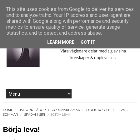
This site uses cookies from Google to deliver its services
and to analyze traffic. Your IP address and user-agent are
shared with Google along with performance and security
metrics to ensure quality of service, generate usage
statistics, and to detect and address abuse.
LEARN MORE
GOT IT
HOME
BALKONGLÅDOR
CORONAKRAMAR
DIREKTKOD 118
LEVA
SOMMAR
SPÅDAM SIRI
BÖRJA LEVA!
Börja leva!