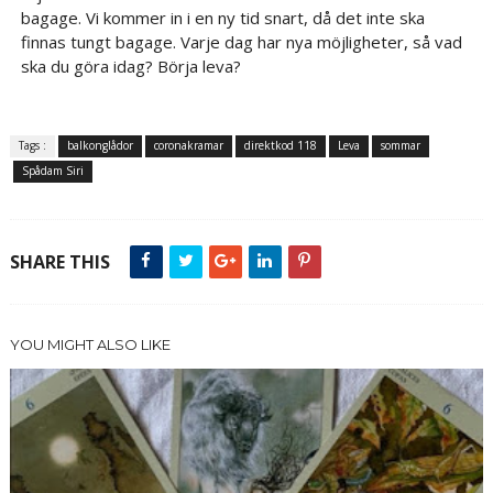
bagage. Vi kommer in i en ny tid snart, då det inte ska
finnas tungt bagage. Varje dag har nya möjligheter, så vad
ska du göra idag? Börja leva?
Tags :
balkonglådor
coronakramar
direktkod 118
Leva
sommar
Spådam Siri
SHARE THIS
YOU MIGHT ALSO LIKE