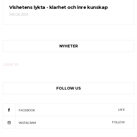
Vishetens lykta - klarhet och inre kunskap
JAN 26, 2025
NYHETER
Läser in...
FOLLOW US
LIKE
FACEBOOK
FOLLOW
INSTAGRAM