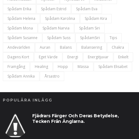
Spådam Erika
Spådam Estrid
Spådam Eva
Spådam Helena
Spådam Karolina
Spådam Kira
Spådam Mona
Spådam Narvia
Spådam Siri
Spådam Susanne
Spådam Suss
SpådamSiri
Tips
Andevärlden
Auran
Balans
Balansering
Chakra
Dagens Kort
Eget Värde
Energi
Energitjuvar
Enkelt
Framgång
Healing
Hopp
Mässa
Spådam Elisabet
Spådam Annika
Årsastro
POPULÄRA INLÄGG
Fjädrars Färger Och Deras Betydelse,
Tecken Från Änglarna.