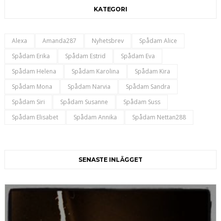
KATEGORI
Alexa
Amanda287
Nyhetsbrev
Spådam Alice
Spådam Erika
Spådam Estrid
Spådam Eva
Spådam Helena
Spådam Karolina
Spådam Kira
Spådam Mona
Spådam Narvia
Spådam Sandra
Spådam Siri
Spådam Susanne
Spådam Suss
Spådam Elisabet
Spådam Annika
Spådam Nettan288
SENASTE INLÄGGET