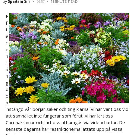
by
Spådam Siri
08:57
1 MINUTE
READ
E
f
t
e
r
e
n
l
å
n
g
o
c
h
instängd vår börjar saker och ting klarna. Vi har vant oss vid
att samhället inte fungerar som förut. Vi har lärt oss
Coronakramar och lärt oss att umgås via videochattar. De
senaste dagarna har restriktionerna lättats upp på vissa