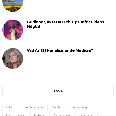
Gudinnor, Kvastar Och Tips Inför Eldens
Högtid
Vad Är Ett Kanaliserande Medium?
TAGS
Citat
Egen Berättelse
Guider
Harmoniexpo
Hälsomässan
Nyheter
Nyhetsbrev
Relationer