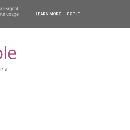
user-agent
rate usage
LEARN MORE
GOT IT