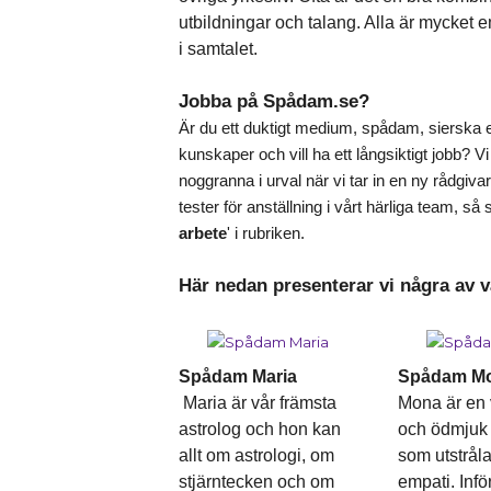
utbildningar och talang. Alla är mycket
i samtalet.
Jobba på Spådam.se?
Är du ett duktigt medium, spådam, sierska 
kunskaper och vill ha ett långsiktigt jobb? V
noggranna i urval när vi tar in en ny rådgiv
tester för anställning i vårt härliga team, så sk
arbete
' i rubriken.
Här nedan presenterar vi några av v
Spådam Maria
Spådam M
Maria är vår främsta
Mona är en 
astrolog och hon kan
och ödmjuk 
allt om astrologi, om
som utstråla
stjärntecken och om
empati. Infö