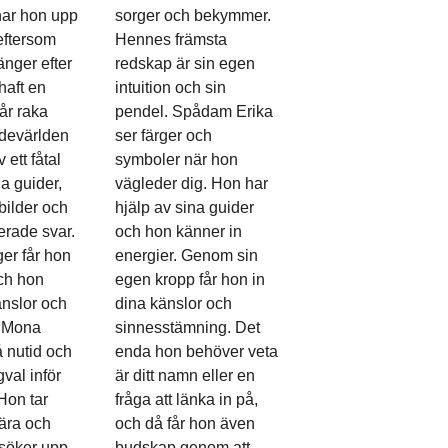
ar hon upp
sorger och bekymmer.
 eftersom
Hennes främsta
änger efter
redskap är sin egen
haft en
intuition och sin
får raka
pendel. Spådam Erika
ndevärlden
ser färger och
 ett fåtal
symboler när hon
na guider,
vägleder dig. Hon har
 bilder och
hjälp av sina guider
erade svar.
och hon känner in
er får hon
energier. Genom sin
ch hon
egen kropp får hon in
änslor och
dina känslor och
. Mona
sinnesstämning. Det
å nutid och
enda hon behöver veta
gval inför
är ditt namn eller en
Hon tar
fråga att länka in på,
ära och
och då får hon även
söker upp
budskap genom att