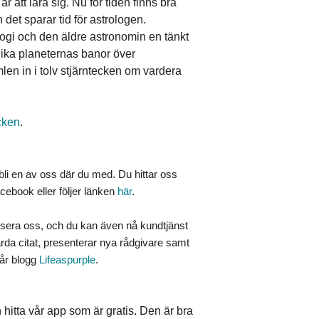
 att lära sig. Nu för tiden finns bra
 det sparar tid för astrologen.
logi och den äldre astronomin en tänkt
ika planeternas banor över
mlen in i tolv stjärntecken om vardera
cken
.
li en av oss där du med. Du hittar oss
ebook eller följer länken
här
.
sera oss, och du kan även nå kundtjänst
rda citat, presenterar nya rådgivare samt
vår blogg
Lifeaspurple
.
hitta vår app som är gratis. Den är bra