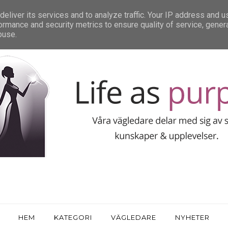
eliver its services and to analyze traffic. Your IP address and 
ormance and security metrics to ensure quality of service, gene
buse.
HEM
KATEGORI
VÄGLEDARE
NYHETER