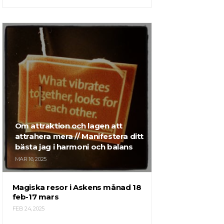
Om attraktion och lagen att
attrahera mera // Manifestera ditt
bästa jag i harmoni och balans
MAR 16, 2025
Magiska resor i Askens månad 18
feb-17 mars
FEB 24, 2025