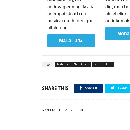
andevägledning. Maria
dig, men hon
är empatisk och en
aktivt efter
positiv coach med god
andekontakt
utbildning.
Mona 
Maria - 142
Tags :
Nyheter
Nyhetsbrev
stjärntecken
SHARE THIS
Share it
Tweet
YOU MIGHT ALSO LIKE