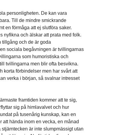
bla personligheten. De kan vara
ara. Till de mindre smickrande
t en förmåga att ej slutföra saker.
is nyfikna och älskar att prata med folk.
n tillgång och de är goda
en sociala begåvningen är tvillingarnas
villingarna som humoristiska och
ill tvillingarna men blir ofta besvikna.
ch korta förbindelser men har svårt att
an verka i början, så svalnar intresset
ärmaste framtiden kommer att te sig,
flyttar sig på himlavalvet och hur
rundat på tusenårig kunskap, kan en
er att hända inom en vecka, en månad
da stjärntecken är inte slumpmässigt utan