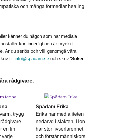
 empatiska och många förmedlar healing
eller känner du någon som har mediala
i anställer kontinuerligt och är mycket
are. Är du seriös och vill genomgå våra
riv till
info@spadam.se
och skriv '
Söker
åra rådgivare:
ona
Spådam Erika
varm, trygg
Erika har medialiteten
rådgivare
nedärvd i släkten. Hon
r en fin
har stor livserfarenhet
r varje
och förstår människors