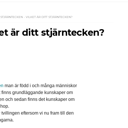
STJÄRNTECKEN - VILKET ÄR DITT STJÄRNTECKEN?
et är ditt stjärntecken?
en
man är född i och många människor
Det finns grundläggande kunskaper om
ecken och sedan finns det kunskaper om
ihop.
illingen eftersom vi nu fram till den
ingarna.