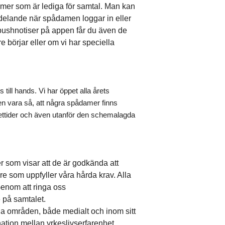
damer som är lediga för samtal. Man kan
delande när spådamen loggar in eller
a pushnotiser på appen får du även de
e börjar eller om vi har speciella
ns till hands. Vi har öppet alla årets
en vara så, att några spådamer finns
ppettider och även utanför den schemalagda
r som visar att de är godkända att
re som uppfyller våra hårda krav. Alla
 Genom att ringa oss
 på samtalet.
a områden, både medialt och inom sitt
nation mellan yrkeslivserfarenhet,