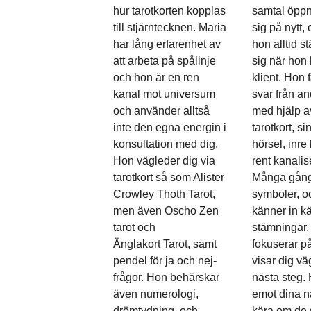
hur tarotkorten kopplas
samtal öppn
till stjärntecknen. Maria
sig på nytt,
har lång erfarenhet av
hon alltid st
att arbeta på spålinje
sig när hon 
och hon är en ren
klient. Hon 
kanal mot universum
svar från a
och använder alltså
med hjälp av
inte den egna energin i
tarotkort, si
konsultation med dig.
hörsel, inre
Hon vägleder dig via
rent kanalis
tarotkort så som Alister
Många gång
Crowley Thoth Tarot,
symboler, o
men även Oscho Zen
känner in k
tarot och
stämningar
Änglakort Tarot, samt
fokuserar p
pendel för ja och nej-
visar dig vä
frågor. Hon behärskar
nästa steg. 
även numerologi,
emot dina n
drömtydning, och
kära om de 