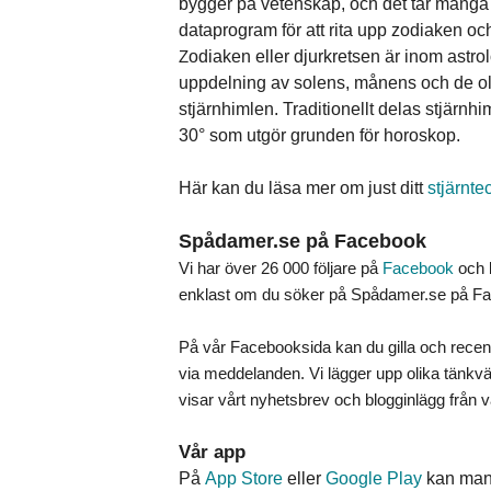
bygger på vetenskap, och det tar många år
dataprogram för att rita upp zodiaken och
Z
odiaken eller djurkretsen är inom astro
uppdelning av solens, månens och de ol
stjärnhimlen. Traditionellt delas stjärnhi
30° som utgör grunden för horoskop.
Här kan du läsa mer om just ditt
stjärnte
Spådamer.se på Facebook
Vi har över 26 000 följare på
Facebook
och b
enklast om du söker på Spådamer.se på Fac
På vår Facebooksida kan du gilla och recen
via meddelanden. Vi lägger upp olika tänkvä
visar vårt nyhetsbrev och blogginlägg från 
Vår app
På
App Store
eller
Google Play
kan man 