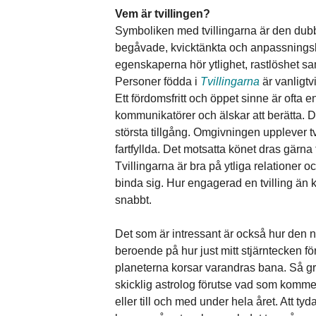
Vem är tvillingen?
Symboliken med tvillingarna är den dub
begåvade, kvicktänkta och anpassningsb
egenskaperna hör ytlighet, rastlöshet sam
Personer födda i
Tvillingarna
är vanligtv
Ett fördomsfritt och öppet sinne är ofta e
kommunikatörer och älskar att berätta. D
största tillgång. Omgivningen upplever t
fartfyllda. Det motsatta könet dras gärna t
Tvillingarna är bra på ytliga relationer o
binda sig. Hur engagerad en tvilling än k
snabbt.
Det som är intressant är också hur den n
beroende på hur just mitt stjärntecken för
planeterna korsar varandras bana. Så g
skicklig astrolog förutse vad som komm
eller till och med under hela året. Att ty