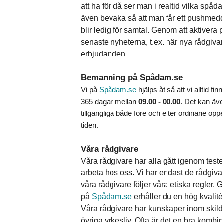
att ha för då ser man i realtid vilka spå
även bevaka så att man får ett pushmed
blir ledig för samtal. Genom att aktiver
senaste nyheterna, t.ex. när nya rådgivar
erbjudanden.
Bemanning på Spådam.se
Vi på
Spådam.se
hjälps åt så att vi alltid fin
365 dagar mellan
09.00 - 00.00
. Det kan äv
tillgängliga både före och efter ordinarie ö
tiden.
Våra rådgivare
Våra rådgivare har alla gått igenom teste
arbeta hos oss. Vi har endast de rådgiva
våra rådgivare följer våra etiska regler.
på
Spådam.se
erhåller du en hög kvalité
Våra rådgivare har kunskaper inom skild
övriga yrkesliv. Ofta är det en bra kombi