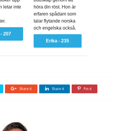
 letar inte
höra din röst. Hon är
erfaren spådam som
er.
talar flytande norska
och engelska också.
- 207
Erika - 235
Share it
Share it
Pin it