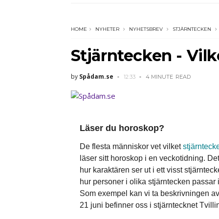
HOME
NYHETER
NYHETSBREV
STJÄRNTECKEN
Stjärntecken - Vilk
by
Spådam.se
12:33
4 MINUTE
READ
Läser du horoskop?
De flesta människor vet vilket
stjärnteck
läser sitt horoskop i en veckotidning. 
hur karaktären ser ut i ett visst stjärnt
hur personer i olika stjärntecken passar 
Som exempel kan vi ta beskrivningen av tv
21 juni befinner oss i stjärntecknet Tvill