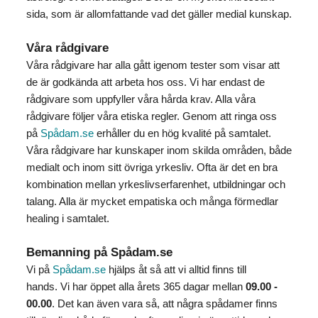
sida, som är allomfattande vad det gäller medial kunskap.
Våra rådgivare
Våra rådgivare har alla gått igenom tester som visar att
de är godkända att arbeta hos oss. Vi har endast de
rådgivare som uppfyller våra hårda krav. Alla våra
rådgivare följer våra etiska regler. Genom att ringa oss
på
Spådam.se
erhåller du en hög kvalité på samtalet.
Våra rådgivare har kunskaper inom skilda områden, både
medialt och inom sitt övriga yrkesliv. Ofta är det en bra
kombination mellan yrkeslivserfarenhet, utbildningar och
talang. Alla är mycket empatiska och många förmedlar
healing i samtalet.
Bemanning på Spådam.se
Vi på
Spådam.se
hjälps åt så att vi alltid finns till
hands. Vi har öppet alla årets 365 dagar mellan
09.00 -
00.00
. Det kan även vara så, att några spådamer finns