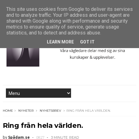
This site uses cookies from Google to deliver its services
and to analyze traffic. Your IP address and user-agent are
shared with Google along with performance and security
metrics to ensure quality of service, generate usage
statistics, and to detect and address abuse.
LEARN MORE
GOT IT
HOME
NYHETER
NYHETSBREV
RING FRÅN HELA VÄRLDEN.
Ring från hela världen.
by
Spådam.se
08:27
3 MINUTE
READ