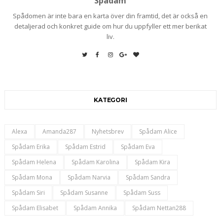
Spådam
Spådomen är inte bara en karta över din framtid, det är också en
detaljerad och konkret guide om hur du uppfyller ett mer berikat
liv.
KATEGORI
Alexa
Amanda287
Nyhetsbrev
Spådam Alice
Spådam Erika
Spådam Estrid
Spådam Eva
Spådam Helena
Spådam Karolina
Spådam Kira
Spådam Mona
Spådam Narvia
Spådam Sandra
Spådam Siri
Spådam Susanne
Spådam Suss
Spådam Elisabet
Spådam Annika
Spådam Nettan288