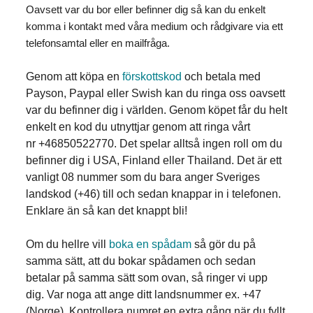
Oavsett var du bor eller befinner dig så kan du enkelt
komma i kontakt med våra medium och rådgivare via ett
telefonsamtal eller en mailfråga.
Genom att köpa en
förskottskod
och betala med
Payson, Paypal eller Swish kan du ringa oss oavsett
var du befinner dig i världen. Genom köpet får du helt
enkelt en kod du utnyttjar genom att ringa vårt
nr +46850522770. Det spelar alltså ingen roll om du
befinner dig i USA, Finland eller Thailand. Det är ett
vanligt 08 nummer som du bara anger Sveriges
landskod (+46) till och sedan knappar in i telefonen.
Enklare än så kan det knappt bli!
Om du hellre vill
boka en spådam
så gör du på
samma sätt, att du bokar spådamen och sedan
betalar på samma sätt som ovan, så ringer vi upp
dig. Var noga att ange ditt landsnummer ex. +47
(Norge). Kontrollera numret en extra gång när du fyllt