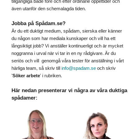
tillgängliga både före och efter ordinarie öppettider och
även utanför den schemalagda tiden.
Jobba på Spådam.se?
Är du ett duktigt medium, spådam, sierska eller känner
du någon som har mediala kunskaper och vill ha ett
långsiktigt jobb? Vi anställer kontinuerligt och är mycket
noggranna i urval när vi tar in en ny rådgivare. Är du
seriös och vill genomgå våra tester för anställning i vårt
härliga team, så skriv till
info@spadam.se
och skriv
'
Söker arbete
' i rubriken.
Här nedan presenterar vi några av våra duktiga
spådamer: