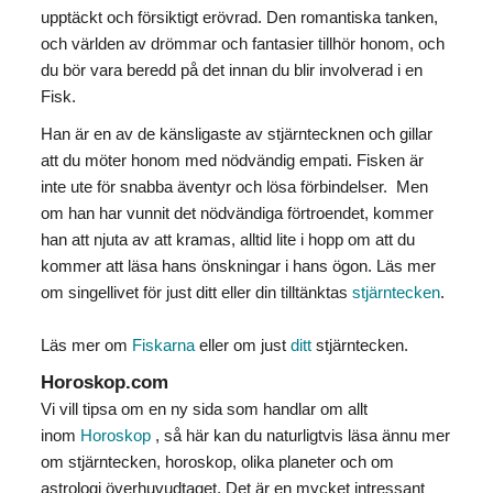
upptäckt och försiktigt erövrad. Den romantiska tanken,
och världen av drömmar och fantasier tillhör honom, och
du bör vara beredd på det innan du blir involverad i en
Fisk.
Han är en av de känsligaste av stjärntecknen och gillar
att du möter honom med nödvändig empati. Fisken är
inte ute för snabba äventyr och lösa förbindelser. Men
om han har vunnit det nödvändiga förtroendet, kommer
han att njuta av att kramas, alltid lite i hopp om att du
kommer att läsa hans önskningar i hans ögon. Läs mer
om singellivet för just ditt eller din tilltänktas
stjärntecken
.
Läs mer om
Fiskarna
eller om just
ditt
stjärntecken.
Horoskop.com
Vi vill tipsa om en ny sida som handlar om allt
inom
Horoskop
, så här kan du naturligtvis läsa ännu mer
om stjärntecken, horoskop, olika planeter och om
astrologi överhuvudtaget. Det är en mycket intressant