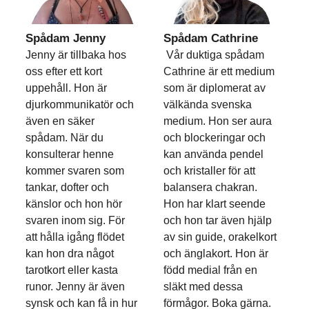
Spådam Jenny
Spådam Cathrine
Jenny är tillbaka hos
Vår duktiga spådam
oss efter ett kort
Cathrine är ett medium
uppehåll. Hon är
som är diplomerat av
djurkommunikatör och
välkända svenska
även en säker
medium. Hon ser aura
spådam. När du
och blockeringar och
konsulterar henne
kan använda pendel
kommer svaren som
och kristaller för att
tankar, dofter och
balansera chakran.
känslor och hon hör
Hon har klart seende
svaren inom sig. För
och hon tar även hjälp
att hålla igång flödet
av sin guide, orakelkort
kan hon dra något
och änglakort. Hon är
tarotkort eller kasta
född medial från en
runor. Jenny är även
släkt med dessa
synsk och kan få in hur
förmågor. Boka gärna.