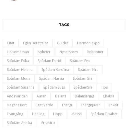
TAGS
Citat
Egen Berättelse
Guider
Harmoniexpo
Hälsomässan
Nyheter
Nyhetsbrev
Relationer
Spådam Erika
Spådam Estrid
Spådam Eva
Spådam Helena
Spådam Karolina
Spådam Kira
Spådam Mona
Spådam Narvia
Spådam Siri
Spådam Susanne
Spådam Suss
SpådamSiri
Tips
Andevärlden
Auran
Balans
Balansering
Chakra
Dagens Kort
Eget Värde
Energi
Energitjuvar
Enkelt
Framgång
Healing
Hopp
Mässa
Spådam Elisabet
Spådam Annika
Årsastro